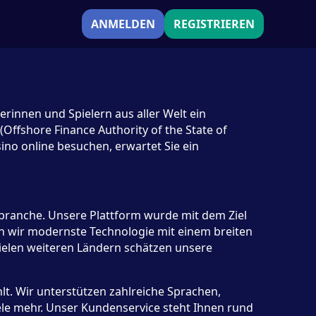
ANMELDEN
REGISTRIEREN
erinnen und Spielern aus aller Welt ein
(Offshore Finance Authority of the State of
no online besuchen, erwartet Sie ein
lbranche. Unsere Plattform wurde mit dem Ziel
en wir modernste Technologie mit einem breiten
vielen weiteren Ländern schätzen unsere
lt. Wir unterstützen zahlreiche Sprachen,
iele mehr. Unser Kundenservice steht Ihnen rund