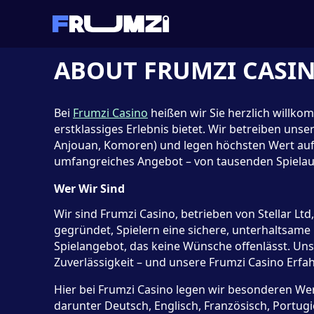
ABOUT FRUMZI CASI
Bei
Frumzi Casino
heißen wir Sie herzlich willkom
erstklassiges Erlebnis bietet. Wir betreiben uns
Anjouan, Komoren) und legen höchsten Wert auf F
umfangreiches Angebot – von tausenden Spielaut
Wer Wir Sind
Wir sind Frumzi Casino, betrieben von Stellar L
gegründet, Spielern eine sichere, unterhaltsam
Spielangebot, das keine Wünsche offenlässt. Uns
Zuverlässigkeit – und unsere Frumzi Casino Erfa
Hier bei Frumzi Casino legen wir besonderen Wert
darunter Deutsch, Englisch, Französisch, Portug