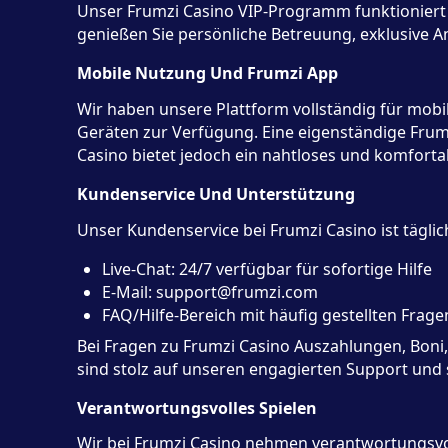
Unser Frumzi Casino VIP-Programm funktioniert a
genießen Sie persönliche Betreuung, exklusive 
Mobile Nutzung Und Frumzi App
Wir haben unsere Plattform vollständig für mobi
Geräten zur Verfügung. Eine eigenständige Frumz
Casino bietet jedoch ein nahtloses und komforta
Kundenservice Und Unterstützung
Unser Kundenservice bei Frumzi Casino ist tägli
Live-Chat: 24/7 verfügbar für sofortige Hilfe
E-Mail:
support@frumzi.com
FAQ/Hilfe-Bereich mit häufig gestellten Frage
Bei Fragen zu Frumzi Casino Auszahlungen, Boni,
sind stolz auf unseren engagierten Support und s
Verantwortungsvolles Spielen
Wir bei Frumzi Casino nehmen verantwortungsvolle