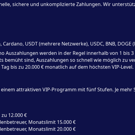
nelle, sichere und unkomplizierte Zahlungen. Wir unterstüt
a, Cardano, USDT (mehrere Netzwerke), USDC, BNB, DOGE (
ino Auszahlungen werden in der Regel innerhalb von 1 bis 
ts bemüht sind, Auszahlungen so schnell wie möglich zu ver
 Tag bis zu 20.000 € monatlich auf dem höchsten VIP-Level.
 einem attraktiven VIP-Programm mit fünf Stufen. Je mehr Si
 zu 12.000 €
denbetreuer, Monatslimit 15.000 €
denbetreuer, Monatslimit 20.000 €