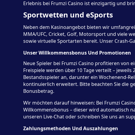
Erlebnis bei Frumzi Casino ist einzigartig und b
Sportwetten und eSports
Neben dem Kasinoangebot bieten wir umfangreiche
MMA/UFC, Cricket, Golf, Motorsport und viele w
sowie virtuelle Sportarten bereit. Unser Crash-
Unser Willkommensbonus Und Promotionen
Neue Spieler bei Frumzi Casino profitieren von
Freispiele werden über 10 Tage verteilt – jeweil
Bestandsspieler an, darunter ein Wochenend-Rel
kontinuierlich erweitert. Bitte beachten Sie d
Bonusbetrag.
Wir möchten darauf hinweisen: Bei Frumzi Casin
Willkommensbonus – dieser wird automatisch nach
unseren Live-Chat oder schreiben Sie uns an
sup
Zahlungsmethoden Und Auszahlungen