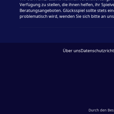
Verfügung zu stellen, die ihnen helfen, ihr Spie
Beratungsangeboten. Glücksspiel sollte stets eine
problematisch wird, wenden Sie sich bitte an un
Über uns
Datenschutzrichtl
Durch den Bes