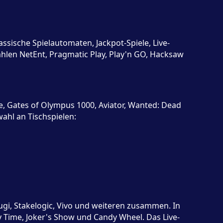
ssische Spielautomaten, Jackpot-Spiele, Live-
ählen NetEnt, Pragmatic Play, Play'n GO, Hacksaw
e, Gates of Olympus 1000, Aviator, Wanted: Dead
ahl an Tischspielen:
zugi, Stakelogic, Vivo und weiteren zusammen. In
 Time, Joker's Show und Candy Wheel. Das Live-